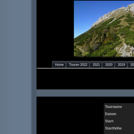
Home
Touren 2022
2021
2020
2019
20
Tourname
Datum
Start
Starthöhe