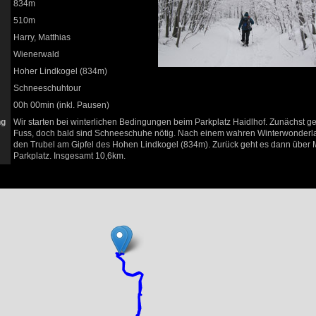
834m
510m
Harry, Matthias
Wienerwald
Hoher Lindkogel (834m)
Schneeschuhtour
00h 00min (inkl. Pausen)
ng
Wir starten bei winterlichen Bedingungen beim Parkplatz Haidlhof. Zunächst g
Fuss, doch bald sind Schneeschuhe nötig. Nach einem wahren Winterwonderla
den Trubel am Gipfel des Hohen Lindkogel (834m). Zurück geht es dann über
Parkplatz. Insgesamt 10,6km.