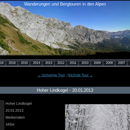
Wanderungen und Bergtouren in den Alpen
18
2016
2015
2014
2013
2012
2011
2010
2009
2008
2007
← Vorherige Tour
|
Nächste Tour →
Hoher Lindkogel - 20.01.2013
Hoher Lindkogel
20.01.2013
Merkenstein
345m